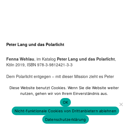
Peter Lang und das Polarlicht
Fenna Wehlau
, im Katalog
Peter Lang und das Polarlicht
,
Köln 2019, ISBN 978-3-9812421-3-3
Dem Polarlicht entgegen – mit dieser Mission zieht es Peter
Lang im Winter 2018/ 19 unweigerlich nach Island, dem
Sehnsuchtsland vieler Reisender. Allein seit dem Jahr 2000 hat
Diese Website benutzt Cookies. Wenn Sie die Website weiter
sich die Zahl der Islandreisenden verfünffacht und lag im Jahre
nutzen, gehen wir von Ihrem Einverständnis aus.
2017 knapp über 2,2 Millionen. Das an Naturwundern reiche
OK
Landschaftsbild ist geprägt von Vulkanen, Gletschern,
Wasserfällen, Seen und Hochebenen. Diese zu erleben ist
Nicht-funktionale Cookies von Drittanbietern ablehnen
Motivation eines jeden Islandreisenden.
Datenschutzerklärung