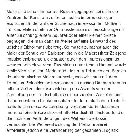
Maler sind schon immer auf Reisen gegangen, sei es in die
Zentren der Kunst um zu lernen, sei es in ferne oder gar
exotische Länder auf der Suche nach interessanten Motiven.
Für das Malen direkt vor Ort musste man sich jedoch lange mit
einer Zeichnung, einem Aquarell oder einer kleinen Skizze
begnügen, die man dann im Atelier auf eine Leinwand des
üblichen Bildformats übertrug. So malten zunächst auch die
Maler der Schule von Barbizon, die in die Malerei ihrer Zeit jene
Impulse einbrachten, die später durch den Impressionismus
weiterentwickelt wurden. Das Malen unter freiem Himmel wurde
schließlich zu einem Modetrend, der zum Teil auch den Bereich
der akademischen Malerei erfasste, was wir heute mit dem
Terminus Pleinairismus bezeichnen. In dessen Rahmen kam es
mit der Zeit zu einer Verschiebung des Akzents von der
Darstellung der Landschaft als solcher zu einer Aufzeichnung
der momentanen Lichtatmosphäre. In der malerischen Technik
äußerte sich diese Verschiebung vor allem darin, dass man
mehr auf eine freiere skizzenhafte Handschrift hinsteuerte, die
die flüchtigen Veränderungen des Wetters zu erfassen
vermochte. Die Weiterentwicklung der Pleinairmalerei
erforderte jedoch eine Veränderung der gesamten „Logistik“