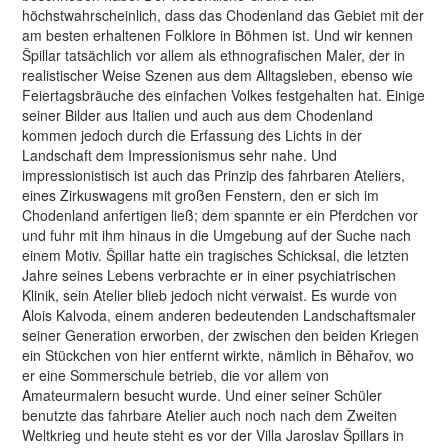
höchstwahrscheinlich, dass das Chodenland das Gebiet mit der
am besten erhaltenen Folklore in Böhmen ist. Und wir kennen
Špillar tatsächlich vor allem als ethnografischen Maler, der in
realistischer Weise Szenen aus dem Alltagsleben, ebenso wie
Feiertagsbräuche des einfachen Volkes festgehalten hat. Einige
seiner Bilder aus Italien und auch aus dem Chodenland
kommen jedoch durch die Erfassung des Lichts in der
Landschaft dem Impressionismus sehr nahe. Und
impressionistisch ist auch das Prinzip des fahrbaren Ateliers,
eines Zirkuswagens mit großen Fenstern, den er sich im
Chodenland anfertigen ließ; dem spannte er ein Pferdchen vor
und fuhr mit ihm hinaus in die Umgebung auf der Suche nach
einem Motiv. Špillar hatte ein tragisches Schicksal, die letzten
Jahre seines Lebens verbrachte er in einer psychiatrischen
Klinik, sein Atelier blieb jedoch nicht verwaist. Es wurde von
Alois Kalvoda, einem anderen bedeutenden Landschaftsmaler
seiner Generation erworben, der zwischen den beiden Kriegen
ein Stückchen von hier entfernt wirkte, nämlich in Běhařov, wo
er eine Sommerschule betrieb, die vor allem von
Amateurmalern besucht wurde. Und einer seiner Schüler
benutzte das fahrbare Atelier auch noch nach dem Zweiten
Weltkrieg und heute steht es vor der Villa Jaroslav Špillars in