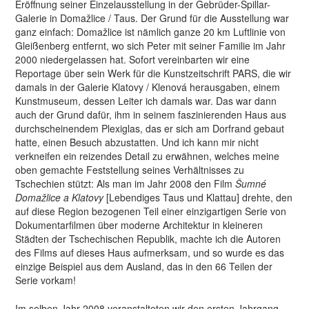
Eröffnung seiner Einzelausstellung in der Gebrüder-Špillar-
Galerie in Domažlice / Taus. Der Grund für die Ausstellung war
ganz einfach: Domažlice ist nämlich ganze 20 km Luftlinie von
Gleißenberg entfernt, wo sich Peter mit seiner Familie im Jahr
2000 niedergelassen hat. Sofort vereinbarten wir eine
Reportage über sein Werk für die Kunstzeitschrift PARS, die wir
damals in der Galerie Klatovy / Klenová herausgaben, einem
Kunstmuseum, dessen Leiter ich damals war. Das war dann
auch der Grund dafür, ihm in seinem faszinierenden Haus aus
durchscheinendem Plexiglas, das er sich am Dorfrand gebaut
hatte, einen Besuch abzustatten. Und ich kann mir nicht
verkneifen ein reizendes Detail zu erwähnen, welches meine
oben gemachte Feststellung seines Verhältnisses zu
Tschechien stützt: Als man im Jahr 2008 den Film
Šumné
Domažlice a Klatovy
[Lebendiges Taus und Klattau] drehte, den
auf diese Region bezogenen Teil einer einzigartigen Serie von
Dokumentarfilmen über moderne Architektur in kleineren
Städten der Tschechischen Republik, machte ich die Autoren
des Films auf dieses Haus aufmerksam, und so wurde es das
einzige Beispiel aus dem Ausland, das in den 66 Teilen der
Serie vorkam!
Im selben Jahr 2008 veranstalteten wir den ersten Jahrgang