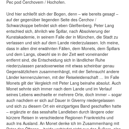
Pec pod Čerchovem / Hochofen.
Und hier schließt sich der Bogen, denn – wie bereits gesagt –
auf der gegenüber liegenden Seite des Čerchov /
Schwarzkoppe befindet sich eben Gleißenberg. Peter Lang
entschied sich, ähnlich wie Špillar, nach Absolvierung der
Kunstakademie, in seinem Falle der in München, die Stadt zu
verlassen und sich auf dem Lande niederzulassen. Ich meine,
dass in allen drei erwähnten Fällen, dem Monets, dem Špillars
und dem Langs, obwohl sie in der Zeit weit voneinander
entfernt sind, die Entscheidung sich in ländlicher Ruhe
niederzulassen paradoxerweise mit etwas scheinbar genau
Gegensätzlichem zusammenhängt, mit der Sehnsucht andere
Länder kennenzulernen, mit der Reiseleidenschaft … Im Falle
Monets gilt der Vergleich mit Peter Lang beinahe absolut. Auch
Monet sehnte sich immer nach dem Lande und im Verlauf
seines Lebens wechselte er mehrere Orte, doch immer – sogar
auch nachdem er sich auf Dauer in Giverny niedergelassen
und sich zu diesem Ort ein einzigartiges Band geschaffen hatte
– ergänzte er das sesshafte Landleben durch längere oder
kürzere Reisen in verschiedene Regionen Frankreichs und
auch ins Ausland. An Monet denke ich im Zusammenhang mit