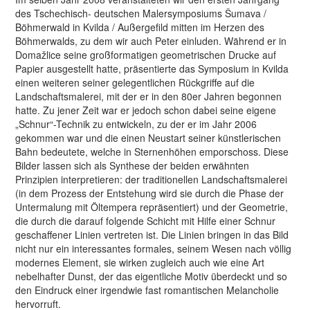
des Tschechisch- deutschen Malersymposiums Šumava /
Böhmerwald in Kvilda / Außergefild mitten im Herzen des
Böhmerwalds, zu dem wir auch Peter einluden. Während er in
Domažlice seine großformatigen geometrischen Drucke auf
Papier ausgestellt hatte, präsentierte das Symposium in Kvilda
einen weiteren seiner gelegentlichen Rückgriffe auf die
Landschaftsmalerei, mit der er in den 80er Jahren begonnen
hatte. Zu jener Zeit war er jedoch schon dabei seine eigene
„Schnur“-Technik zu entwickeln, zu der er im Jahr 2006
gekommen war und die einen Neustart seiner künstlerischen
Bahn bedeutete, welche in Sternenhöhen emporschoss. Diese
Bilder lassen sich als Synthese der beiden erwähnten
Prinzipien interpretieren: der traditionellen Landschaftsmalerei
(in dem Prozess der Entstehung wird sie durch die Phase der
Untermalung mit Öltempera repräsentiert) und der Geometrie,
die durch die darauf folgende Schicht mit Hilfe einer Schnur
geschaffener Linien vertreten ist. Die Linien bringen in das Bild
nicht nur ein interessantes formales, seinem Wesen nach völlig
modernes Element, sie wirken zugleich auch wie eine Art
nebelhafter Dunst, der das eigentliche Motiv überdeckt und so
den Eindruck einer irgendwie fast romantischen Melancholie
hervorruft.