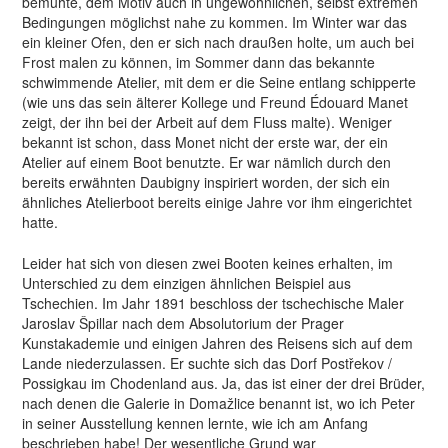
bemühte, dem Motiv auch in ungewöhnlichen, selbst extremen
Bedingungen möglichst nahe zu kommen. Im Winter war das
ein kleiner Ofen, den er sich nach draußen holte, um auch bei
Frost malen zu können, im Sommer dann das bekannte
schwimmende Atelier, mit dem er die Seine entlang schipperte
(wie uns das sein älterer Kollege und Freund Édouard Manet
zeigt, der ihn bei der Arbeit auf dem Fluss malte). Weniger
bekannt ist schon, dass Monet nicht der erste war, der ein
Atelier auf einem Boot benutzte. Er war nämlich durch den
bereits erwähnten Daubigny inspiriert worden, der sich ein
ähnliches Atelierboot bereits einige Jahre vor ihm eingerichtet
hatte.
Leider hat sich von diesen zwei Booten keines erhalten, im
Unterschied zu dem einzigen ähnlichen Beispiel aus
Tschechien. Im Jahr 1891 beschloss der tschechische Maler
Jaroslav Špillar nach dem Absolutorium der Prager
Kunstakademie und einigen Jahren des Reisens sich auf dem
Lande niederzulassen. Er suchte sich das Dorf Postřekov /
Possigkau im Chodenland aus. Ja, das ist einer der drei Brüder,
nach denen die Galerie in Domažlice benannt ist, wo ich Peter
in seiner Ausstellung kennen lernte, wie ich am Anfang
beschrieben habe! Der wesentliche Grund war