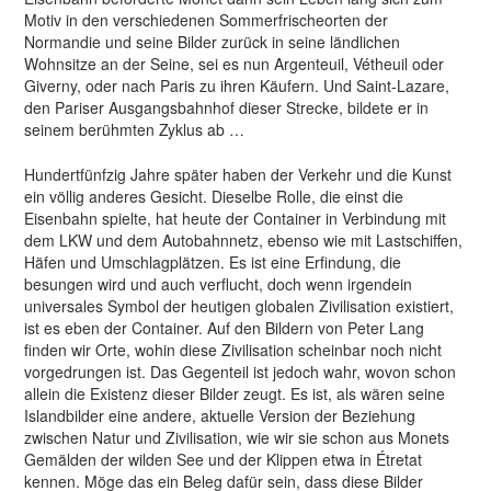
Motiv in den verschiedenen Sommerfrischeorten der
Normandie und seine Bilder zurück in seine ländlichen
Wohnsitze an der Seine, sei es nun Argenteuil, Vétheuil oder
Giverny, oder nach Paris zu ihren Käufern. Und Saint-Lazare,
den Pariser Ausgangsbahnhof dieser Strecke, bildete er in
seinem berühmten Zyklus ab …
Hundertfünfzig Jahre später haben der Verkehr und die Kunst
ein völlig anderes Gesicht. Dieselbe Rolle, die einst die
Eisenbahn spielte, hat heute der Container in Verbindung mit
dem LKW und dem Autobahnnetz, ebenso wie mit Lastschiffen,
Häfen und Umschlagplätzen. Es ist eine Erfindung, die
besungen wird und auch verflucht, doch wenn irgendein
universales Symbol der heutigen globalen Zivilisation existiert,
ist es eben der Container. Auf den Bildern von Peter Lang
finden wir Orte, wohin diese Zivilisation scheinbar noch nicht
vorgedrungen ist. Das Gegenteil ist jedoch wahr, wovon schon
allein die Existenz dieser Bilder zeugt. Es ist, als wären seine
Islandbilder eine andere, aktuelle Version der Beziehung
zwischen Natur und Zivilisation, wie wir sie schon aus Monets
Gemälden der wilden See und der Klippen etwa in Étretat
kennen. Möge das ein Beleg dafür sein, dass diese Bilder