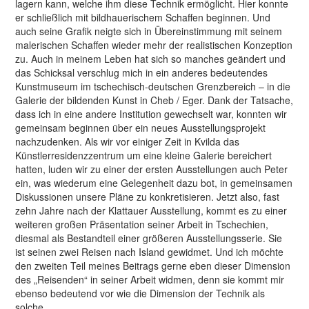
lagern kann, welche ihm diese Technik ermöglicht. Hier konnte
er schließlich mit bildhauerischem Schaffen beginnen. Und
auch seine Grafik neigte sich in Übereinstimmung mit seinem
malerischen Schaffen wieder mehr der realistischen Konzeption
zu. Auch in meinem Leben hat sich so manches geändert und
das Schicksal verschlug mich in ein anderes bedeutendes
Kunstmuseum im tschechisch-deutschen Grenzbereich – in die
Galerie der bildenden Kunst in Cheb / Eger. Dank der Tatsache,
dass ich in eine andere Institution gewechselt war, konnten wir
gemeinsam beginnen über ein neues Ausstellungsprojekt
nachzudenken. Als wir vor einiger Zeit in Kvilda das
Künstlerresidenzzentrum um eine kleine Galerie bereichert
hatten, luden wir zu einer der ersten Ausstellungen auch Peter
ein, was wiederum eine Gelegenheit dazu bot, in gemeinsamen
Diskussionen unsere Pläne zu konkretisieren. Jetzt also, fast
zehn Jahre nach der Klattauer Ausstellung, kommt es zu einer
weiteren großen Präsentation seiner Arbeit in Tschechien,
diesmal als Bestandteil einer größeren Ausstellungsserie. Sie
ist seinen zwei Reisen nach Island gewidmet. Und ich möchte
den zweiten Teil meines Beitrags gerne eben dieser Dimension
des „Reisenden“ in seiner Arbeit widmen, denn sie kommt mir
ebenso bedeutend vor wie die Dimension der Technik als
solche.