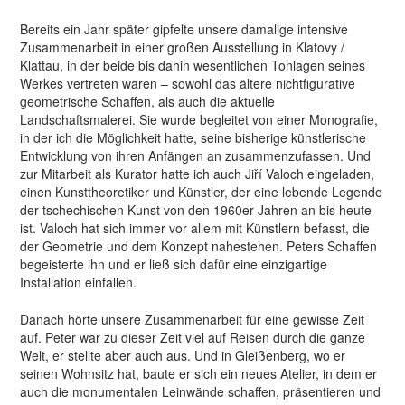
Bereits ein Jahr später gipfelte unsere damalige intensive
Zusammenarbeit in einer großen Ausstellung in Klatovy /
Klattau, in der beide bis dahin wesentlichen Tonlagen seines
Werkes vertreten waren – sowohl das ältere nichtfigurative
geometrische Schaffen, als auch die aktuelle
Landschaftsmalerei. Sie wurde begleitet von einer Monografie,
in der ich die Möglichkeit hatte, seine bisherige künstlerische
Entwicklung von ihren Anfängen an zusammenzufassen. Und
zur Mitarbeit als Kurator hatte ich auch Jiří Valoch eingeladen,
einen Kunsttheoretiker und Künstler, der eine lebende Legende
der tschechischen Kunst von den 1960er Jahren an bis heute
ist. Valoch hat sich immer vor allem mit Künstlern befasst, die
der Geometrie und dem Konzept nahestehen. Peters Schaffen
begeisterte ihn und er ließ sich dafür eine einzigartige
Installation einfallen.
Danach hörte unsere Zusammenarbeit für eine gewisse Zeit
auf. Peter war zu dieser Zeit viel auf Reisen durch die ganze
Welt, er stellte aber auch aus. Und in Gleißenberg, wo er
seinen Wohnsitz hat, baute er sich ein neues Atelier, in dem er
auch die monumentalen Leinwände schaffen, präsentieren und