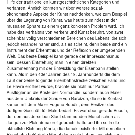
Hilfe der traditionellen kunstgeschichtlichen Kategorien und
Verfahren. Ähnlich könnten wir über weitere sozial-
ökonomische Aspekte der Kunst nachdenken, wie zum Beispiel
über die Lagerung von Kunst, was heute zumindest in der
musealen Sphäre zu einem ganz konkreten Problem wird. Ich
habe das Verhältnis von Verkehr und Kunst berührt, von zwei
scheinbar völlig verschiedenen Bereichen des Lebens, die sich
jedoch einander näher sind, als es scheint, denn beide sind ein
Instrument der Erkenntnis und der Reflexion der umgebenden
Welt. Das beste Beispiel kann gerade der Impressionismus
sein, dessen Entstehung man in einen direkten
Zusammenhang mit der Entwicklung der Eisenbahn stellen
kann. Als in den 40er Jahren des 19. Jahrhunderts die dem
Lauf der Seine folgende Eisenbahnstrecke zwischen Paris und
Le Havre eröffnet wurde, brachte sie nicht nur Pariser
Ausflügler an die Küste der Normandie, sondern auch Maler
aus dem Umkreis der Schule von Barbizon, die so in Kontakt
kamen mit dem Maler Eugène Boudin, dem Besitzer des
dortigen Geschäft für Malerbedarf. Es war eben gerade Boudin,
der den aus derselben Stadt stammenden Monet schon als
Jungen zur Pleinairmalerei gebracht hatte und ihn so in die
aktuellste Richtung führte, die damals existierte. Mit derselben
Eisenbahn beförderte Monet dann sein Leben lang sich zum