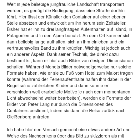
Welt in jede beliebige jungfräuliche Landschaft transportiert
werden; es genügt die Bedingung, dass eine Straße dorthin
führt. Hier lässt der Künstler den Container auf einer ebenen
Stelle absetzen und entwickelt um ihn herum sein Zeltatelier.
Bisher hat er ihn zu drei langfristigen Aufenthalten auf Island, in
Patagonien und in den Alpen benutzt. An dem Ort kann er sich
dann beliebig lange aufhalten, sich an ihm einleben und ein
vertrauensvolles Band zu ihm knüpfen. Wichtig ist jedoch auch
ein anderer Aspekt: Dank seiner Technik, die direkt dazu
bestimmt ist, kann er hier auch Bilder von riesigen Dimensionen
schaffen. Während Monets Bilder notwendigerweise nur solche
Formate haben, wie er sie zu Fuß vom Hotel zum Malort tragen
konnte (während der Ferienaufenthalte halfen ihm dabei in der
Regel seine zahlreichen Kinder und dann konnte er
verschieden weit erarbeitete Motive je nach dem momentanen
Licht abwechselnd weiter bearbeiten), werden die Formate der
Bilder von Peter Lang nur durch die Dimensionen des
Containers bestimmt, indem sie dann die Reise zurück nach
Gleißenberg antreten.
Ich habe hier den Versuch gemacht eine etwas andere Art und
Weise des Nachdenkens über das Bild zu skizzieren als mit