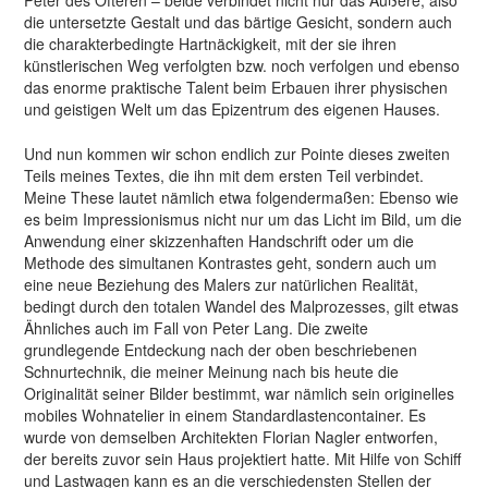
Peter des Öfteren – beide verbindet nicht nur das Äußere, also
die untersetzte Gestalt und das bärtige Gesicht, sondern auch
die charakterbedingte Hartnäckigkeit, mit der sie ihren
künstlerischen Weg verfolgten bzw. noch verfolgen und ebenso
das enorme praktische Talent beim Erbauen ihrer physischen
und geistigen Welt um das Epizentrum des eigenen Hauses.
Und nun kommen wir schon endlich zur Pointe dieses zweiten
Teils meines Textes, die ihn mit dem ersten Teil verbindet.
Meine These lautet nämlich etwa folgendermaßen: Ebenso wie
es beim Impressionismus nicht nur um das Licht im Bild, um die
Anwendung einer skizzenhaften Handschrift oder um die
Methode des simultanen Kontrastes geht, sondern auch um
eine neue Beziehung des Malers zur natürlichen Realität,
bedingt durch den totalen Wandel des Malprozesses, gilt etwas
Ähnliches auch im Fall von Peter Lang. Die zweite
grundlegende Entdeckung nach der oben beschriebenen
Schnurtechnik, die meiner Meinung nach bis heute die
Originalität seiner Bilder bestimmt, war nämlich sein originelles
mobiles Wohnatelier in einem Standardlastencontainer. Es
wurde von demselben Architekten Florian Nagler entworfen,
der bereits zuvor sein Haus projektiert hatte. Mit Hilfe von Schiff
und Lastwagen kann es an die verschiedensten Stellen der