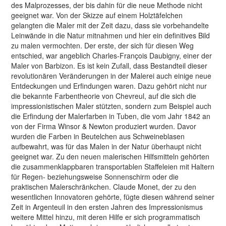
des Malprozesses, der bis dahin für die neue Methode nicht
geeignet war. Von der Skizze auf einem Holztäfelchen
gelangten die Maler mit der Zeit dazu, dass sie vorbehandelte
Leinwände in die Natur mitnahmen und hier ein definitives Bild
zu malen vermochten. Der erste, der sich für diesen Weg
entschied, war angeblich Charles-François Daubigny, einer der
Maler von Barbizon. Es ist kein Zufall, dass Bestandteil dieser
revolutionären Veränderungen in der Malerei auch einige neue
Entdeckungen und Erfindungen waren. Dazu gehört nicht nur
die bekannte Farbentheorie von Chevreul, auf die sich die
impressionistischen Maler stützten, sondern zum Beispiel auch
die Erfindung der Malerfarben in Tuben, die vom Jahr 1842 an
von der Firma Winsor & Newton produziert wurden. Davor
wurden die Farben in Beutelchen aus Schweineblasen
aufbewahrt, was für das Malen in der Natur überhaupt nicht
geeignet war. Zu den neuen malerischen Hilfsmitteln gehörten
die zusammenklappbaren transportablen Staffeleien mit Haltern
für Regen- beziehungsweise Sonnenschirm oder die
praktischen Malerschränkchen. Claude Monet, der zu den
wesentlichen Innovatoren gehörte, fügte diesen während seiner
Zeit in Argenteuil in den ersten Jahren des Impressionismus
weitere Mittel hinzu, mit deren Hilfe er sich programmatisch