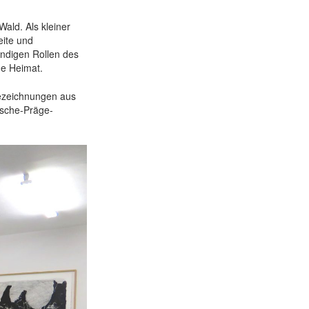
Wald. Als kleiner
eite und
ndigen Rollen des
ne Heimat.
hezeichnungen aus
usche-Präge-