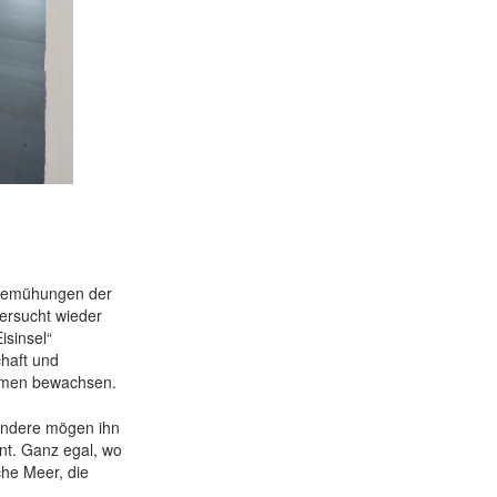
e Bemühungen der
versucht wieder
isinsel“
haft und
umen bewachsen.
 andere mögen ihn
hnt. Ganz egal, wo
che Meer, die