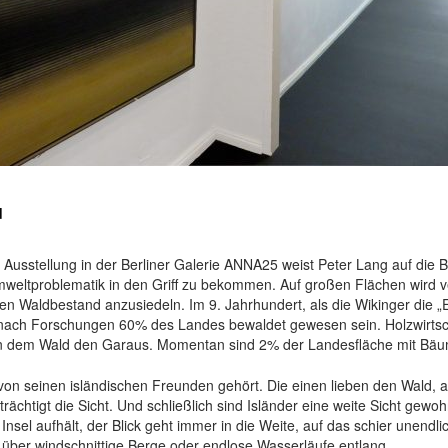
d
ie Ausstellung in der Berliner Galerie ANNA25 weist Peter Lang auf di
Umweltproblematik in den Griff zu bekommen. Auf großen Flächen wird 
en Waldbestand anzusiedeln. Im 9. Jahrhundert, als die Wikinger die „E
n nach Forschungen 60% des Landes bewaldet gewesen sein. Holzwirtsc
 dem Wald den Garaus. Momentan sind 2% der Landesfläche mit Bä
 von seinen isländischen Freunden gehört. Die einen lieben den Wald,
trächtigt die Sicht. Und schließlich sind Isländer eine weite Sicht gewo
Insel aufhält, der Blick geht immer in die Weite, auf das schier unendli
, über windschnittige Berge oder endlose Wasserläufe entlang.